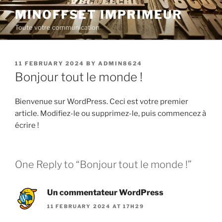
Skip
MINOFFSET IMPRIMEUR
to
Toute votre communication
content
POSTED
11 FEBRUARY 2024
BY
ADMIN8624
ON
Bonjour tout le monde !
Bienvenue sur WordPress. Ceci est votre premier
article. Modifiez-le ou supprimez-le, puis commencez à
écrire !
One Reply to “Bonjour tout le monde !”
Un commentateur WordPress
11 FEBRUARY 2024 AT 17H29